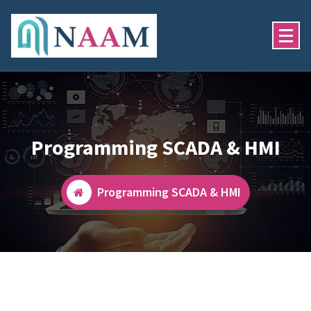
Skip
To
Content
Custom Development Software
Programming SCADA & HMI
Programming SCADA & HMI